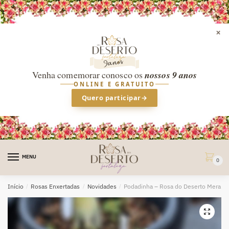
×
Venha comemorar conosco os
nossos 9 anos
ONLINE E GRATUITO
Quero participar
→
Skip
Skip
to
to
MENU
0
navigation
content
Início
/
Rosas Enxertadas
/
Novidades
/
Podadinha – Rosa do Deserto Merabe
🔍