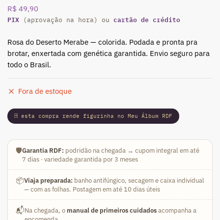
R$
49,90
PIX
cartão de crédito
(aprovação na hora) ou
Rosa do Deserto Merabe — colorida. Podada e pronta pra
brotar, enxertada com genética garantida. Envio seguro para
todo o Brasil.
Fora de estoque
🃏 esta compra rende figurinha no Meu Álbum RDF
🛡️
Garantia RDF:
podridão na chegada → cupom integral em até
7 dias · variedade garantida por 3 meses
📦
Viaja preparada:
banho antifúngico, secagem e caixa individual
— com as folhas. Postagem em até 10 dias úteis
📬
Na chegada, o
manual de primeiros cuidados
acompanha a
encomenda