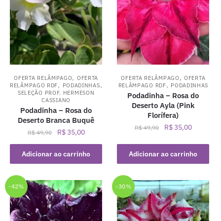
,
,
OFERTA RELÂMPAGO
OFERTA
OFERTA RELÂMPAGO
OFERTA
,
,
,
RELÂMPAGO RDF
PODADINHAS
RELÂMPAGO RDF
PODADINHAS
SELEÇÃO PROF. HERMESON
Podadinha – Rosa do
CASSIANO
Deserto Ayla (Pink
Podadinha – Rosa do
Florífera)
Deserto Branca Buquê
O
O
R$
35,00
R$
49,90
O
O
R$
35,00
R$
49,90
preço
preço
preço
preço
original
atual
original
atual
Adicionar ao carrinho
Adicionar ao carrinho
era:
é:
era:
é:
R$ 49,90.
R$ 35,00.
R$ 49,90.
R$ 35,00.
-42%
-30%