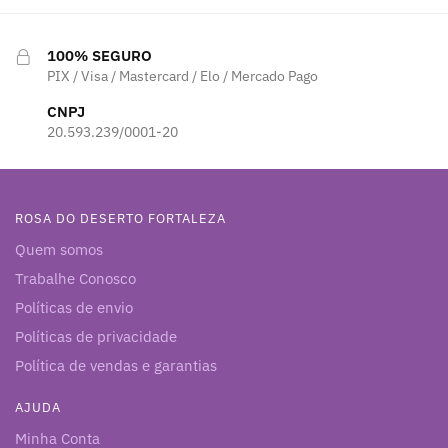
R$ 59,90.
R$ 35,00.
R$ 49,90.
R$ 35,00.
100% SEGURO
PIX / Visa / Mastercard / Elo / Mercado Pago
CNPJ
20.593.239/0001-20
ROSA DO DESERTO FORTALEZA
Quem somos
Trabalhe Conosco
Políticas de envio
Políticas de privacidade
Política de vendas e garantias
AJUDA
Minha Conta