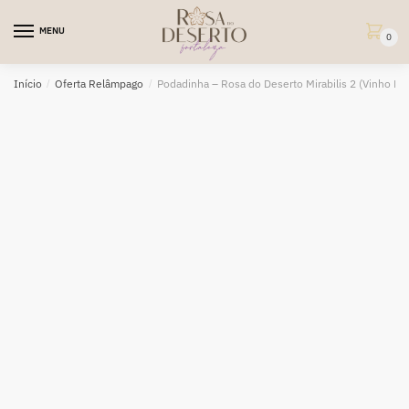
Skip
Skip
to
to
MENU
0
navigation
content
Início
/
Oferta Relâmpago
/
Podadinha – Rosa do Deserto Mirabilis 2 (Vinho Flor