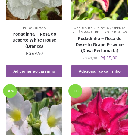
,
PODADINHAS
OFERTA RELÂMPAGO
OFERTA
,
RELÂMPAGO RDF
PODADINHAS
Podadinha – Rosa do
Podadinha – Rosa do
Deserto White House
Deserto Grape Essence
(Branca)
(Rosa Perfumada)
R$
69,90
O
O
R$
35,00
R$
49,90
preço
preço
original
atual
Adicionar ao carrinho
Adicionar ao carrinho
era:
é:
R$ 49,90.
R$ 35,00.
-30%
-30%