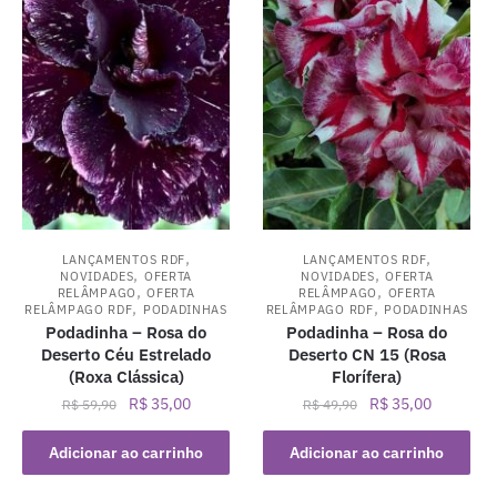
,
,
LANÇAMENTOS RDF
LANÇAMENTOS RDF
,
,
NOVIDADES
OFERTA
NOVIDADES
OFERTA
,
,
RELÂMPAGO
OFERTA
RELÂMPAGO
OFERTA
,
,
RELÂMPAGO RDF
PODADINHAS
RELÂMPAGO RDF
PODADINHAS
Podadinha – Rosa do
Podadinha – Rosa do
Deserto Céu Estrelado
Deserto CN 15 (Rosa
(Roxa Clássica)
Florífera)
O
O
O
O
R$
35,00
R$
35,00
R$
59,90
R$
49,90
preço
preço
preço
preço
original
atual
original
atual
Adicionar ao carrinho
Adicionar ao carrinho
era:
é:
era:
é: