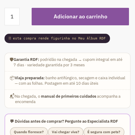
Podadinha
Adicionar ao carrinho
-
Rosa
do
🃏 esta compra rende figurinha no Meu Álbum RDF
Deserto
Mirabilis
2
🛡️
Garantia RDF:
podridão na chegada → cupom integral em até
(Vinho
7 dias · variedade garantida por 3 meses
Florífera)
quantidade
📦
Viaja preparada:
banho antifúngico, secagem e caixa individual
— com as folhas. Postagem em até 10 dias úteis
📬
Na chegada, o
manual de primeiros cuidados
acompanha a
encomenda
💬 Dúvidas antes de comprar? Pergunte ao Especialista RDF
Quando floresce?
Vai chegar viva?
É segura com pets?