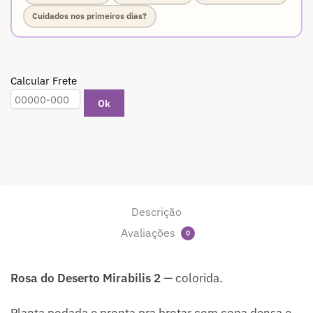
Cuidados nos primeiros dias?
Calcular Frete
Ok
Descrição
Avaliações
0
Rosa do Deserto Mirabilis 2
— colorida.
Planta podada e pronta pra brotar com copa densa e