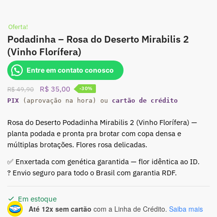
Oferta!
Podadinha – Rosa do Deserto Mirabilis 2
(Vinho Florífera)
Entre em contato conosco
O
O
R$
35,00
R$
49,90
-30%
preço
preço
PIX
(aprovação na hora) ou
cartão de crédito
original
atual
era:
é:
Rosa do Deserto Podadinha Mirabilis 2 (Vinho Florífera) —
R$ 49,90.
R$ 35,00.
planta podada e pronta pra brotar com copa densa e
múltiplas brotações. Flores rosa delicadas.
✅ Enxertada com genética garantida — flor idêntica ao ID.
? Envio seguro para todo o Brasil com garantia RDF.
Em estoque
Até 12x sem cartão
com a Linha de Crédito.
Saiba mais