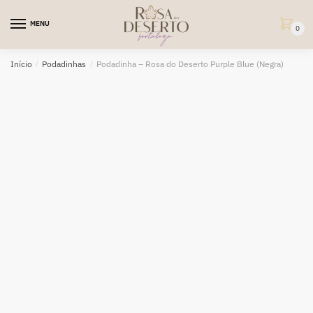
Skip
Skip
to
to
MENU
0
navigation
content
Início
/
Podadinhas
/
Podadinha – Rosa do Deserto Purple Blue (Negra)