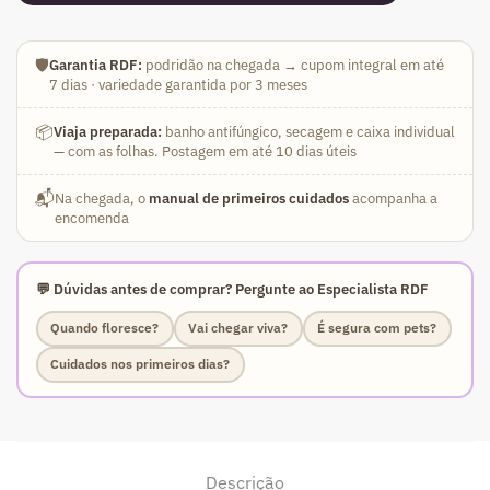
🛡️
Garantia RDF:
podridão na chegada → cupom integral em até
7 dias · variedade garantida por 3 meses
📦
Viaja preparada:
banho antifúngico, secagem e caixa individual
— com as folhas. Postagem em até 10 dias úteis
📬
Na chegada, o
manual de primeiros cuidados
acompanha a
encomenda
💬 Dúvidas antes de comprar? Pergunte ao Especialista RDF
Quando floresce?
Vai chegar viva?
É segura com pets?
Cuidados nos primeiros dias?
Descrição