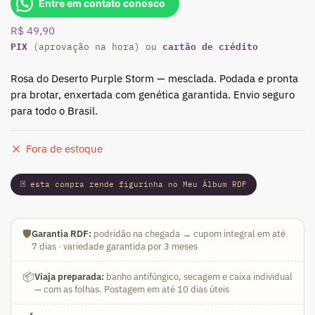
Entre em contato conosco
R$
49,90
PIX
cartão de crédito
(aprovação na hora) ou
Rosa do Deserto Purple Storm — mesclada. Podada e pronta
pra brotar, enxertada com genética garantida. Envio seguro
para todo o Brasil.
Fora de estoque
🃏 esta compra rende figurinha no Meu Álbum RDF
🛡️
Garantia RDF:
podridão na chegada → cupom integral em até
7 dias · variedade garantida por 3 meses
📦
Viaja preparada:
banho antifúngico, secagem e caixa individual
— com as folhas. Postagem em até 10 dias úteis