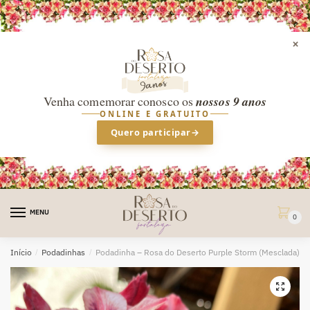
×
Venha comemorar conosco os
nossos 9 anos
ONLINE E GRATUITO
Quero participar
→
Skip
Skip
to
to
MENU
0
navigation
content
Início
/
Podadinhas
/
Podadinha – Rosa do Deserto Purple Storm (Mesclada)
🔍