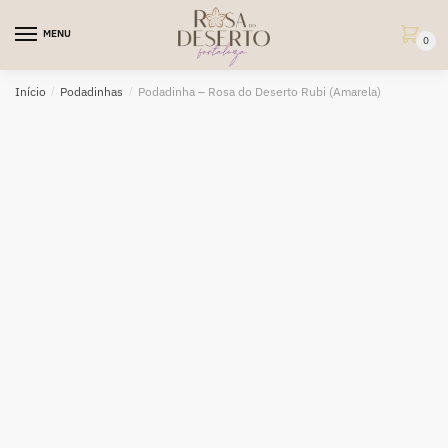
Skip
Skip
to
to
MENU
0
navigation
content
Início
/
Podadinhas
/
Podadinha – Rosa do Deserto Rubi (Amarela)