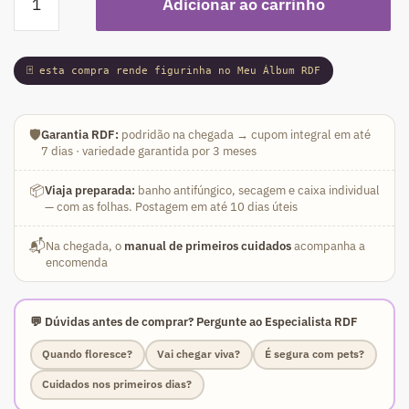
Adicionar ao carrinho
-
Rosa
do
🃏 esta compra rende figurinha no Meu Álbum RDF
Deserto
Rubi
(Amarela)
🛡️
Garantia RDF:
podridão na chegada → cupom integral em até
quantidade
7 dias · variedade garantida por 3 meses
📦
Viaja preparada:
banho antifúngico, secagem e caixa individual
— com as folhas. Postagem em até 10 dias úteis
📬
Na chegada, o
manual de primeiros cuidados
acompanha a
encomenda
💬 Dúvidas antes de comprar? Pergunte ao Especialista RDF
Quando floresce?
Vai chegar viva?
É segura com pets?
Cuidados nos primeiros dias?