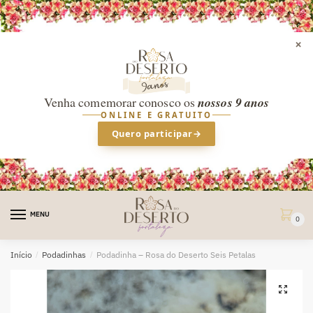
×
Venha comemorar conosco os
nossos 9 anos
ONLINE E GRATUITO
Quero participar
→
Skip
Skip
to
to
MENU
0
navigation
content
Início
/
Podadinhas
/
Podadinha – Rosa do Deserto Seis Petalas
🔍