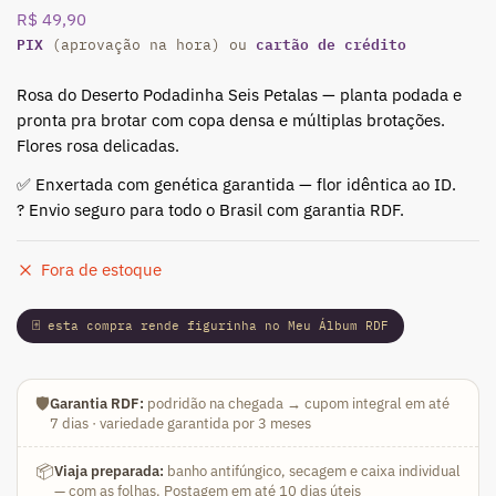
R$
49,90
PIX
cartão de crédito
(aprovação na hora) ou
Rosa do Deserto Podadinha Seis Petalas — planta podada e
pronta pra brotar com copa densa e múltiplas brotações.
Flores rosa delicadas.
✅ Enxertada com genética garantida — flor idêntica ao ID.
? Envio seguro para todo o Brasil com garantia RDF.
Fora de estoque
🃏 esta compra rende figurinha no Meu Álbum RDF
🛡️
Garantia RDF:
podridão na chegada → cupom integral em até
7 dias · variedade garantida por 3 meses
📦
Viaja preparada:
banho antifúngico, secagem e caixa individual
— com as folhas. Postagem em até 10 dias úteis