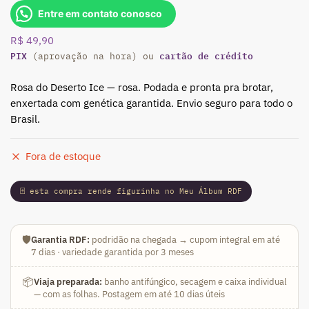
Entre em contato conosco
R$
49,90
PIX
cartão de crédito
(aprovação na hora) ou
Rosa do Deserto Ice — rosa. Podada e pronta pra brotar,
enxertada com genética garantida. Envio seguro para todo o
Brasil.
Fora de estoque
🃏 esta compra rende figurinha no Meu Álbum RDF
🛡️
Garantia RDF:
podridão na chegada → cupom integral em até
7 dias · variedade garantida por 3 meses
📦
Viaja preparada:
banho antifúngico, secagem e caixa individual
— com as folhas. Postagem em até 10 dias úteis