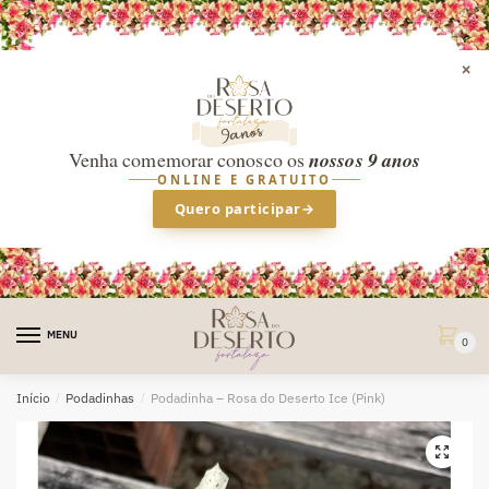
×
Venha comemorar conosco os
nossos 9 anos
ONLINE E GRATUITO
Quero participar
→
Skip
Skip
to
to
MENU
0
navigation
content
Início
/
Podadinhas
/
Podadinha – Rosa do Deserto Ice (Pink)
🔍