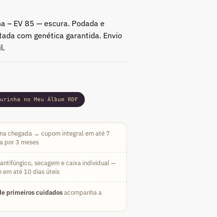
ha – EV 85 — escura. Podada e
rtada com genética garantida. Envio
l.
gurinha no Meu Álbum RDF
na chegada → cupom integral em até 7
da por 3 meses
ntifúngico, secagem e caixa individual —
 em até 10 dias úteis
e primeiros cuidados
acompanha a