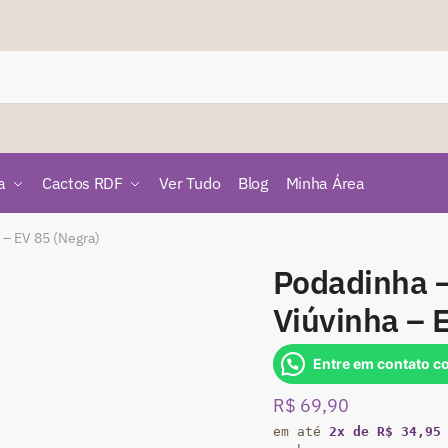
a
Cactos RDF
Ver Tudo
Blog
Minha Área
 – EV 85 (Negra)
Podadinha –
Viúvinha – 
Entre em contato c
R$
69,90
em até
2x de R$ 34,95