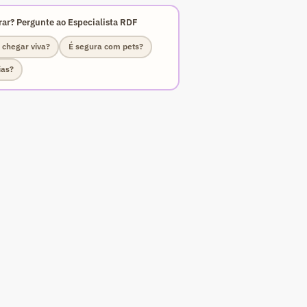
ar? Pergunte ao Especialista RDF
 chegar viva?
É segura com pets?
ias?