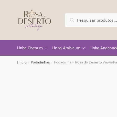
Skip
Skip
to
to
navigation
content
Pesquisar
Pesquisar
por:
Linha Obesum
Linha Arabicum
Linha Anacond
Início
Podadinhas
Podadinha – Rosa do Deserto Viúvinha
/
/