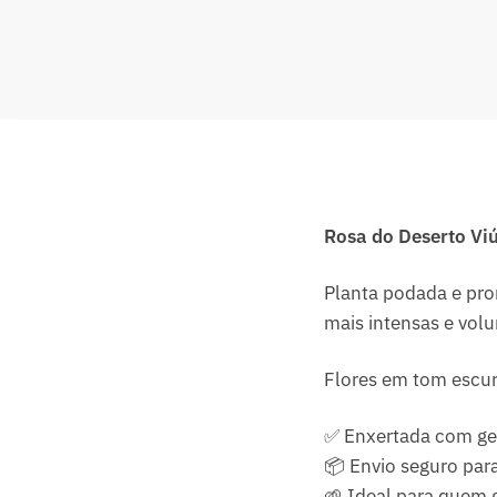
Rosa do Deserto Vi
Planta podada e pro
mais intensas e vol
Flores em tom escu
✅ Enxertada com gen
📦 Envio seguro para
🌱 Ideal para quem 