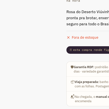
na hora
Rosa do Deserto Viúvin
pronta pra brotar, enxe
seguro para todo o Brasi
Fora de estoque
🃏 esta compra rende fi
🛡️
Garantia RDF:
podridão 
dias · variedade garanti
📦
Viaja preparada:
banho a
com as folhas. Postagem
📬
Na chegada, o
manual d
encomenda