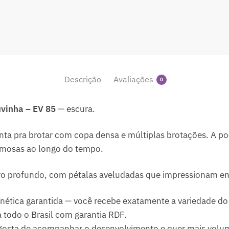
Descrição
Avaliações
0
úvinha – EV 85
— escura.
nta pra brotar com copa densa e múltiplas brotações. A po
umosas ao longo do tempo.
ro profundo, com pétalas aveludadas que impressionam e
ética garantida — você recebe exatamente a variedade do 
 todo o Brasil com garantia RDF.
gosta de acompanhar o desenvolvimento e quer mais volu