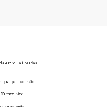
da estimula floradas
m qualquer coleção.
ID escolhido.
me na coleção.