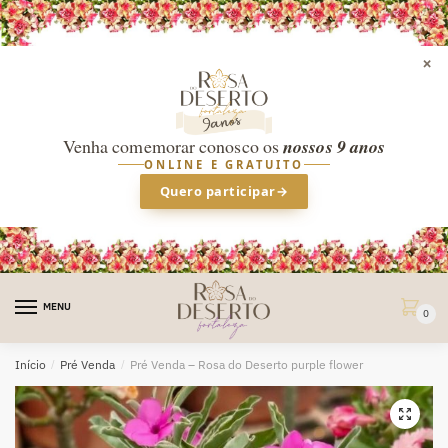
×
Venha comemorar conosco os
nossos 9 anos
ONLINE E GRATUITO
Quero participar
→
Skip
Skip
to
to
MENU
0
navigation
content
Início
/
Pré Venda
/
Pré Venda – Rosa do Deserto purple flower
🔍