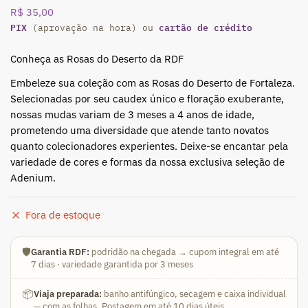
R$
35,00
PIX
cartão de crédito
(aprovação na hora) ou
Conheça as Rosas do Deserto da RDF
Embeleze sua coleção com as Rosas do Deserto de Fortaleza.
Selecionadas por seu caudex único e floração exuberante,
nossas mudas variam de 3 meses a 4 anos de idade,
prometendo uma diversidade que atende tanto novatos
quanto colecionadores experientes. Deixe-se encantar pela
variedade de cores e formas da nossa exclusiva seleção de
Adenium.
Fora de estoque
🛡️
Garantia RDF:
podridão na chegada → cupom integral em até
7 dias · variedade garantida por 3 meses
📦
Viaja preparada:
banho antifúngico, secagem e caixa individual
— com as folhas. Postagem em até 10 dias úteis