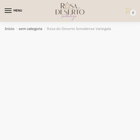
Skip
Skip
to
to
MENU
0
navigation
content
Início
/
sem categoria
/
Rosa do Deserto Somalense Variegata