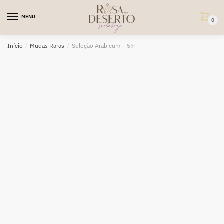
Skip
Skip
to
to
MENU
0
navigation
content
Início
/
Mudas Raras
/
Seleção Arabicum – 59