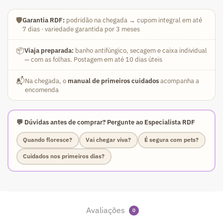
🛡️
Garantia RDF:
podridão na chegada → cupom integral em até
7 dias · variedade garantida por 3 meses
📦
Viaja preparada:
banho antifúngico, secagem e caixa individual
— com as folhas. Postagem em até 10 dias úteis
📬
Na chegada, o
manual de primeiros cuidados
acompanha a
encomenda
💬 Dúvidas antes de comprar? Pergunte ao Especialista RDF
Quando floresce?
Vai chegar viva?
É segura com pets?
Cuidados nos primeiros dias?
Avaliações
0