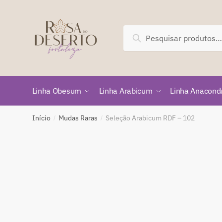
Skip
Skip
to
to
navigation
content
Pesquisar
Pesquisar
por:
Linha Obesum
Linha Arabicum
Linha Anacond
Início
Mudas Raras
Seleção Arabicum RDF – 102
/
/