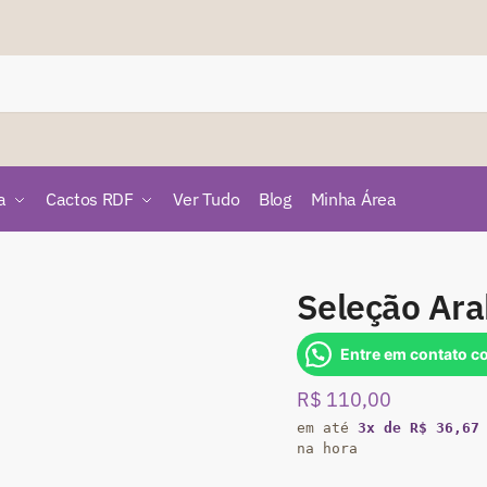
a
Cactos RDF
Ver Tudo
Blog
Minha Área
Seleção Ar
Entre em contato c
R$
110,00
em até
3x de R$ 36,67
na hora