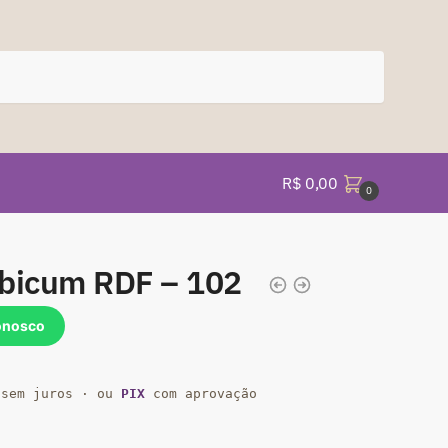
R$
0,00
0
abicum RDF – 102
onosco
sem juros · ou
PIX
com aprovação