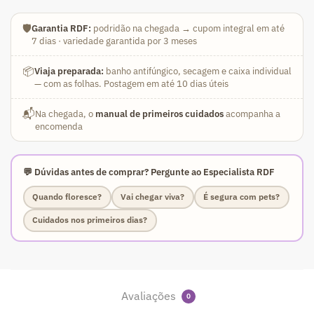
🛡️
Garantia RDF:
podridão na chegada → cupom integral em até
7 dias · variedade garantida por 3 meses
📦
Viaja preparada:
banho antifúngico, secagem e caixa individual
— com as folhas. Postagem em até 10 dias úteis
📬
Na chegada, o
manual de primeiros cuidados
acompanha a
encomenda
💬 Dúvidas antes de comprar? Pergunte ao Especialista RDF
Quando floresce?
Vai chegar viva?
É segura com pets?
Cuidados nos primeiros dias?
Avaliações
0