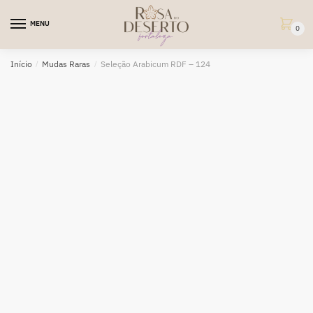
Skip
Skip
to
to
MENU
0
navigation
content
Início
/
Mudas Raras
/
Seleção Arabicum RDF – 124