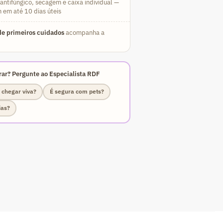
ntifúngico, secagem e caixa individual —
 em até 10 dias úteis
e primeiros cuidados
acompanha a
ar? Pergunte ao Especialista RDF
 chegar viva?
É segura com pets?
ias?