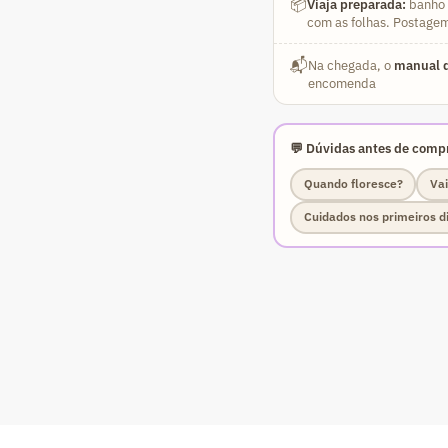
📦
Viaja preparada:
banho a
com as folhas. Postagem
📬
Na chegada, o
manual d
encomenda
💬 Dúvidas antes de compr
Quando floresce?
Vai
Cuidados nos primeiros d