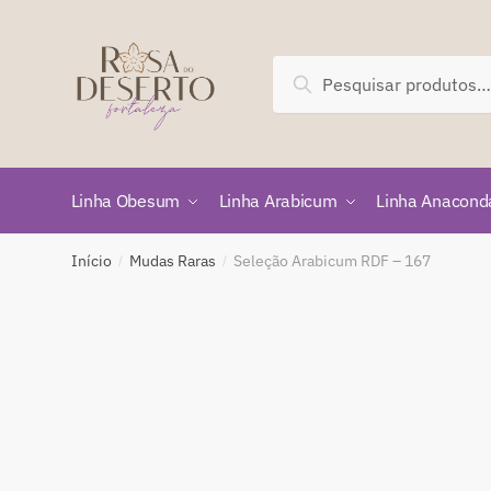
Skip
Skip
to
to
navigation
content
Pesquisar
Pesquisar
por:
Linha Obesum
Linha Arabicum
Linha Anacond
Início
Mudas Raras
Seleção Arabicum RDF – 167
/
/