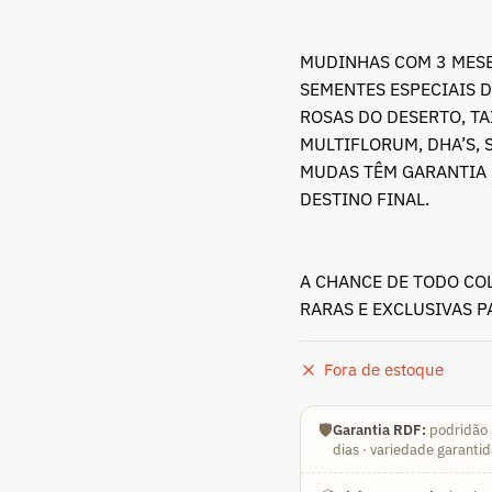
original
atu
era:
é:
MUDINHAS COM 3 MESE
R$ 49,90.
R$
SEMENTES ESPECIAIS D
ROSAS DO DESERTO, T
MULTIFLORUM, DHA’S, 
MUDAS TÊM GARANTIA 
DESTINO FINAL.
A CHANCE DE TODO CO
RARAS E EXCLUSIVAS 
Fora de estoque
🛡️
Garantia RDF:
podridão 
dias · variedade garanti