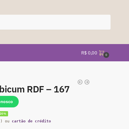
R$
0,00
0
abicum RDF – 167
onosco
-20%
eço
a) ou
cartão de crédito