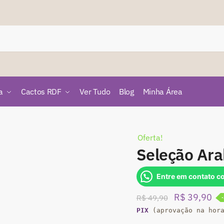
a
Cactos RDF
Ver Tudo
Blog
Minha Área
Oferta!
Seleção Ar
Entre em contato c
O
O
R$
39,90
R$
49,90
preço
pr
PIX
(aprovação na hor