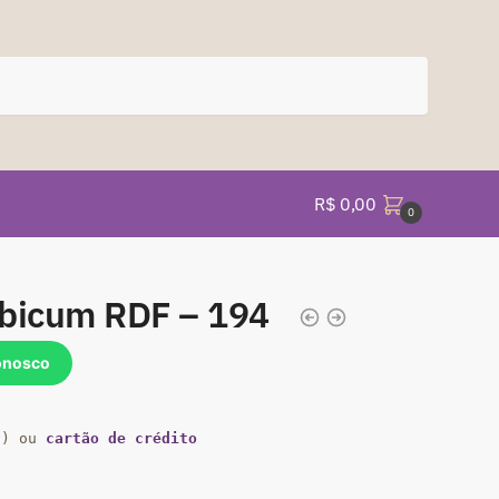
R$
0,00
0
abicum RDF – 194
onosco
a) ou
cartão de crédito