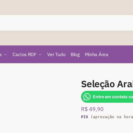
a
Cactos RDF
Ver Tudo
Blog
Minha Área
Seleção Ar
Entre em contato c
R$
49,90
PIX
(aprovação na hor