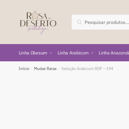
Skip
Skip
to
to
navigation
content
Pesquisar
Pesquisar
por:
Linha Obesum
Linha Arabicum
Linha Anacond
Início
Mudas Raras
Seleção Arabicum RDF – 194
/
/