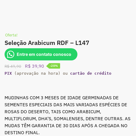
Oferta!
Seleção Arabicum RDF – L147
Entre em contato conosco
O
O
R$
39,90
R$
49,90
-20%
preço
preço
PIX
(aprovação na hora) ou
cartão de crédito
original
atual
era:
é:
R$ 49,90.
R$ 39,90.
MUDINHAS COM 3 MESES DE IDADE GERMINADAS DE
SEMENTES ESPECIAIS DAS MAIS VARIADAS ESPÉCIES DE
ROSAS DO DESERTO, TAIS COMO ARABICUM,
MULTIFLORUM, DHA’S, SOMALENSES, DENTRE OUTRAS. AS
MUDAS TÊM GARANTIA DE 30 DIAS APÓS A CHEGADA NO
DESTINO FINAL.