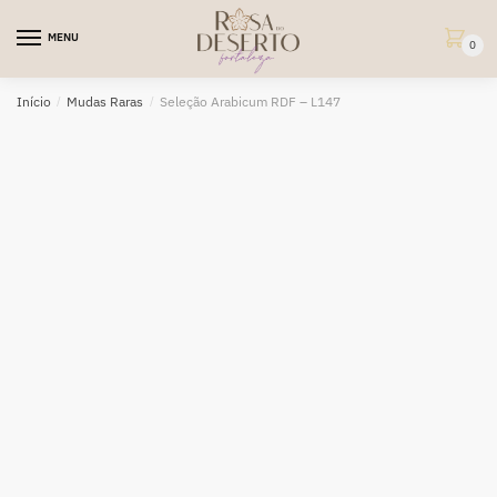
Skip
Skip
to
to
MENU
0
navigation
content
Início
/
Mudas Raras
/
Seleção Arabicum RDF – L147