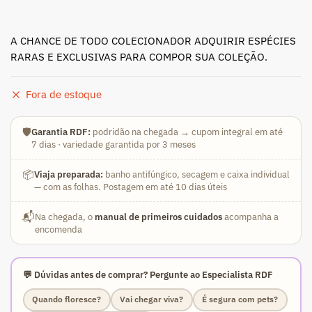
A CHANCE DE TODO COLECIONADOR ADQUIRIR ESPÉCIES
RARAS E EXCLUSIVAS PARA COMPOR SUA COLEÇÃO.
Fora de estoque
🛡️
Garantia RDF:
podridão na chegada → cupom integral em até
7 dias · variedade garantida por 3 meses
📦
Viaja preparada:
banho antifúngico, secagem e caixa individual
— com as folhas. Postagem em até 10 dias úteis
📬
Na chegada, o
manual de primeiros cuidados
acompanha a
encomenda
💬 Dúvidas antes de comprar? Pergunte ao Especialista RDF
Quando floresce?
Vai chegar viva?
É segura com pets?