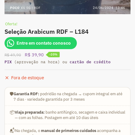
Oferta!
Seleção Arabicum RDF – L184
Entre em contato conosco
O
O
R$
39,90
R$
49,90
-20%
PIX
preço
preço
cartão de crédito
(aprovação na hora) ou
original
atual
era:
é:
Fora de estoque
R$ 49,90.
R$ 39,90.
🛡️
Garantia RDF:
podridão na chegada → cupom integral em até
7 dias · variedade garantida por 3 meses
📦
Viaja preparada:
banho antifúngico, secagem e caixa individual
— com as folhas. Postagem em até 10 dias úteis
📬
Na chegada, o
manual de primeiros cuidados
acompanha a