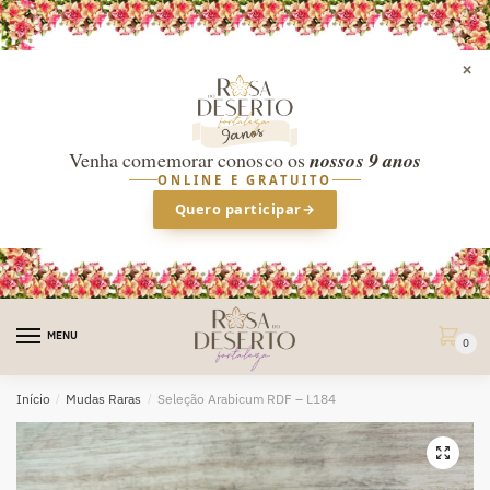
×
Venha comemorar conosco os
nossos 9 anos
ONLINE E GRATUITO
Quero participar
→
Skip
Skip
to
to
MENU
0
navigation
content
Início
/
Mudas Raras
/
Seleção Arabicum RDF – L184
🔍