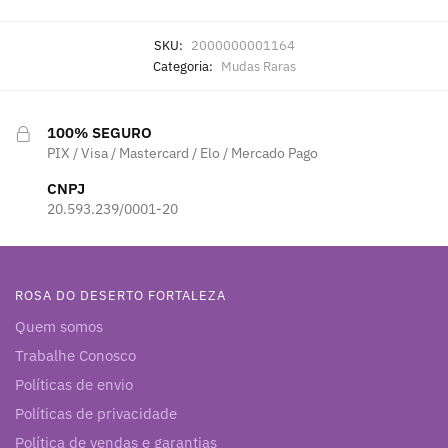
SKU:
2000000001164
Categoria:
Mudas Raras
100% SEGURO
PIX / Visa / Mastercard / Elo / Mercado Pago
CNPJ
20.593.239/0001-20
ROSA DO DESERTO FORTALEZA
Quem somos
Trabalhe Conosco
Políticas de envio
Políticas de privacidade
Política de vendas e garantias