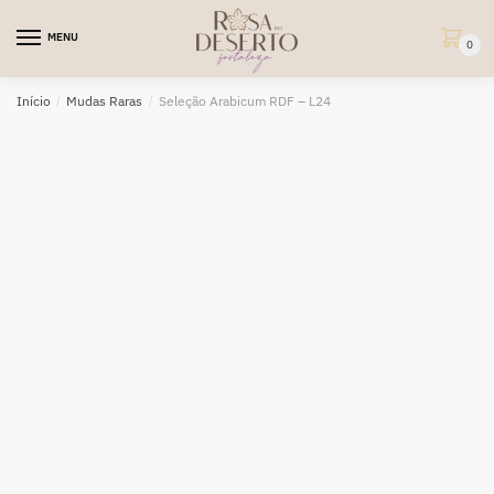
Skip
Skip
to
to
MENU
0
navigation
content
Início
/
Mudas Raras
/
Seleção Arabicum RDF – L24