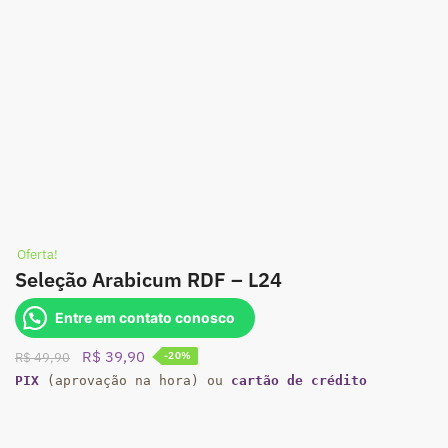
Oferta!
Seleção Arabicum RDF – L24
Entre em contato conosco
O
O
R$
39,90
R$
49,90
-20%
preço
preço
PIX
(aprovação na hora) ou
cartão de crédito
original
atual
era:
é:
R$ 49,90.
R$ 39,90.