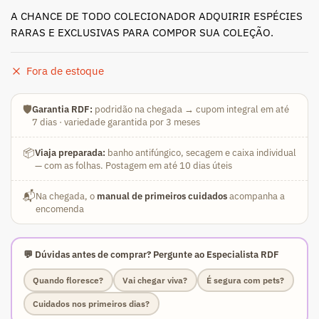
A CHANCE DE TODO COLECIONADOR ADQUIRIR ESPÉCIES
RARAS E EXCLUSIVAS PARA COMPOR SUA COLEÇÃO.
Fora de estoque
🛡️
Garantia RDF:
podridão na chegada → cupom integral em até
7 dias · variedade garantida por 3 meses
📦
Viaja preparada:
banho antifúngico, secagem e caixa individual
— com as folhas. Postagem em até 10 dias úteis
📬
Na chegada, o
manual de primeiros cuidados
acompanha a
encomenda
💬 Dúvidas antes de comprar? Pergunte ao Especialista RDF
Quando floresce?
Vai chegar viva?
É segura com pets?
Cuidados nos primeiros dias?