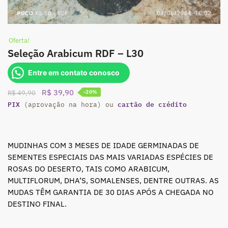
Oferta!
Seleção Arabicum RDF – L30
Entre em contato conosco
O
O
R$
39,90
R$
49,90
-20%
PIX
preço
preço
cartão de crédito
(aprovação na hora) ou
original
atual
era:
é:
R$ 49,90.
R$ 39,90.
MUDINHAS COM 3 MESES DE IDADE GERMINADAS DE
SEMENTES ESPECIAIS DAS MAIS VARIADAS ESPÉCIES DE
ROSAS DO DESERTO, TAIS COMO ARABICUM,
MULTIFLORUM, DHA’S, SOMALENSES, DENTRE OUTRAS. AS
MUDAS TÊM GARANTIA DE 30 DIAS APÓS A CHEGADA NO
DESTINO FINAL.