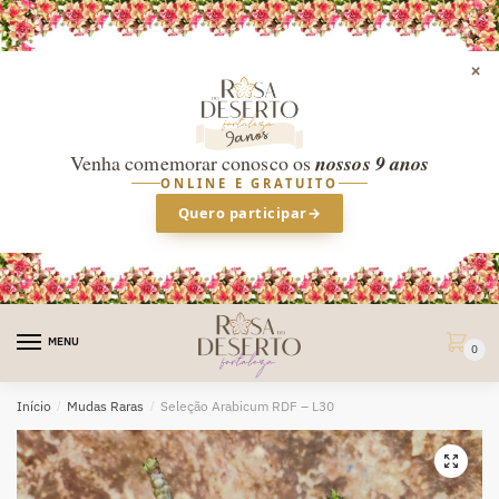
×
Venha comemorar conosco os
nossos 9 anos
ONLINE E GRATUITO
Quero participar
→
Skip
Skip
to
to
MENU
0
navigation
content
Início
/
Mudas Raras
/
Seleção Arabicum RDF – L30
🔍