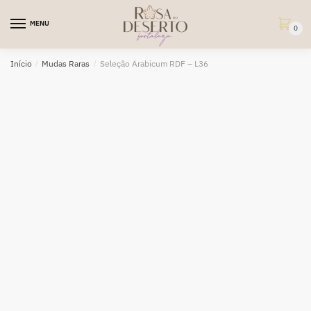
Skip
Skip
to
to
MENU
0
navigation
content
Início
/
Mudas Raras
/
Seleção Arabicum RDF – L36