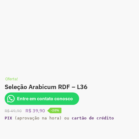
Oferta!
Seleção Arabicum RDF – L36
Entre em contato conosco
O
O
R$
39,90
R$
49,90
-20%
preço
preço
PIX
(aprovação na hora) ou
cartão de crédito
original
atual
era:
é:
R$ 49,90.
R$ 39,90.