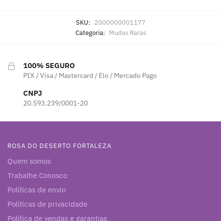
SKU:
2000000001177
Categoria:
Mudas Raras
100% SEGURO
PIX / Visa / Mastercard / Elo / Mercado Pago
CNPJ
20.593.239/0001-20
ROSA DO DESERTO FORTALEZA
Quem somos
Trabalhe Conosco
Políticas de envio
Políticas de privacidade
Política de vendas e garantias