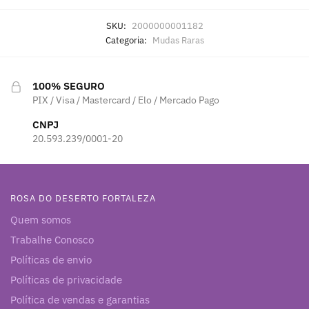
SKU:
2000000001182
Categoria:
Mudas Raras
100% SEGURO
PIX / Visa / Mastercard / Elo / Mercado Pago
CNPJ
20.593.239/0001-20
ROSA DO DESERTO FORTALEZA
Quem somos
Trabalhe Conosco
Políticas de envio
Políticas de privacidade
Política de vendas e garantias