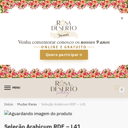
×
Venha comemorar conosco os
nossos 9 anos
ONLINE E GRATUITO
Quero participar
→
Skip
Skip
to
to
MENU
0
navigation
content
Início
/
Mudas Raras
/
Seleção Arabicum RDF – L41
Seleção Arabicum RDF – L41