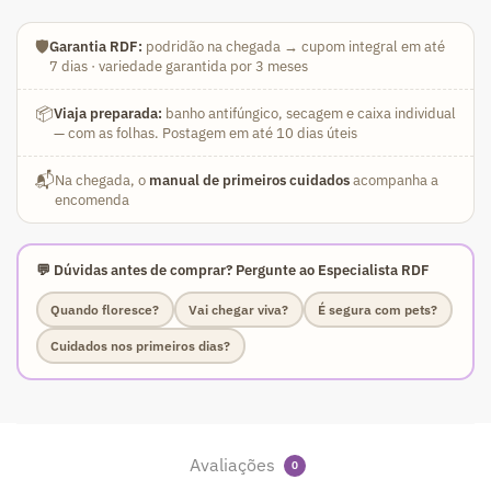
🛡️
Garantia RDF:
podridão na chegada → cupom integral em até
7 dias · variedade garantida por 3 meses
📦
Viaja preparada:
banho antifúngico, secagem e caixa individual
— com as folhas. Postagem em até 10 dias úteis
📬
Na chegada, o
manual de primeiros cuidados
acompanha a
encomenda
💬 Dúvidas antes de comprar? Pergunte ao Especialista RDF
Quando floresce?
Vai chegar viva?
É segura com pets?
Cuidados nos primeiros dias?
Avaliações
0