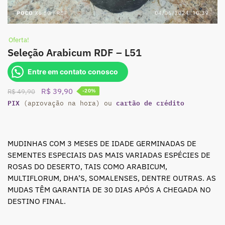
Oferta!
Seleção Arabicum RDF – L51
Entre em contato conosco
O
O
R$
39,90
R$
49,90
-20%
PIX
preço
preço
cartão de crédito
(aprovação na hora) ou
original
atual
era:
é:
R$ 49,90.
R$ 39,90.
MUDINHAS COM 3 MESES DE IDADE GERMINADAS DE
SEMENTES ESPECIAIS DAS MAIS VARIADAS ESPÉCIES DE
ROSAS DO DESERTO, TAIS COMO ARABICUM,
MULTIFLORUM, DHA’S, SOMALENSES, DENTRE OUTRAS. AS
MUDAS TÊM GARANTIA DE 30 DIAS APÓS A CHEGADA NO
DESTINO FINAL.