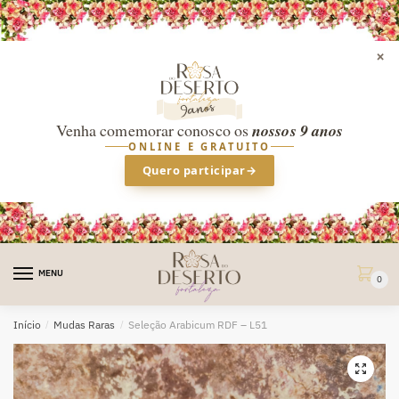
×
Venha comemorar conosco os
nossos 9 anos
ONLINE E GRATUITO
Quero participar
→
Skip
Skip
to
to
MENU
0
navigation
content
Início
/
Mudas Raras
/
Seleção Arabicum RDF – L51
🔍