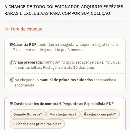
A CHANCE DE TODO COLECIONADOR ADQUIRIR ESPÉCIES
RARAS E EXCLUSIVAS PARA COMPOR SUA COLEÇÃO.
Fora de estoque
🛡️
Garantia RDF:
podridão na chegada → cupom integral em até
7 dias · variedade garantida por 3 meses
📦
Viaja preparada:
banho antifúngico, secagem e caixa individual
— com as folhas. Postagem em até 10 dias úteis
📬
Na chegada, o
manual de primeiros cuidados
acompanha a
encomenda
💬 Dúvidas antes de comprar? Pergunte ao Especialista RDF
Quando floresce?
Vai chegar viva?
É segura com pets?
Cuidados nos primeiros dias?