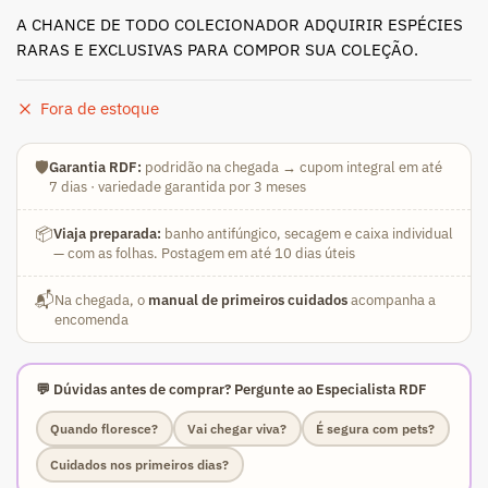
A CHANCE DE TODO COLECIONADOR ADQUIRIR ESPÉCIES
RARAS E EXCLUSIVAS PARA COMPOR SUA COLEÇÃO.
Fora de estoque
🛡️
Garantia RDF:
podridão na chegada → cupom integral em até
7 dias · variedade garantida por 3 meses
📦
Viaja preparada:
banho antifúngico, secagem e caixa individual
— com as folhas. Postagem em até 10 dias úteis
📬
Na chegada, o
manual de primeiros cuidados
acompanha a
encomenda
💬 Dúvidas antes de comprar? Pergunte ao Especialista RDF
Quando floresce?
Vai chegar viva?
É segura com pets?
Cuidados nos primeiros dias?