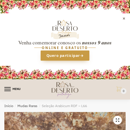
×
Venha comemorar conosco os
nossos 9 anos
ONLINE E GRATUITO
Quero participar
→
Skip
Skip
to
to
MENU
0
navigation
content
Início
/
Mudas Raras
/
Seleção Arabicum RDF – L66
🔍