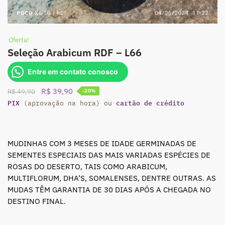
Oferta!
Seleção Arabicum RDF – L66
Entre em contato conosco
O
O
R$
39,90
R$
49,90
-20%
PIX
preço
preço
cartão de crédito
(aprovação na hora) ou
original
atual
era:
é:
R$ 49,90.
R$ 39,90.
MUDINHAS COM 3 MESES DE IDADE GERMINADAS DE
SEMENTES ESPECIAIS DAS MAIS VARIADAS ESPÉCIES DE
ROSAS DO DESERTO, TAIS COMO ARABICUM,
MULTIFLORUM, DHA’S, SOMALENSES, DENTRE OUTRAS. AS
MUDAS TÊM GARANTIA DE 30 DIAS APÓS A CHEGADA NO
DESTINO FINAL.