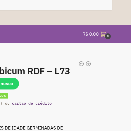
R$
0,00
0
abicum RDF – L73
onosco
-20%
cartão de crédito
eço
a) ou
al
S DE IDADE GERMINADAS DE
 39,90.