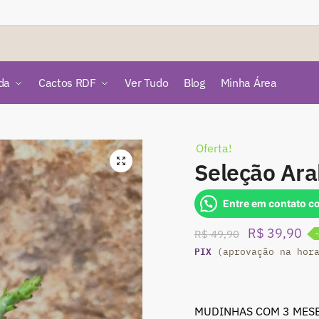
da
Cactos RDF
Ver Tudo
Blog
Minha Área
Oferta!
🔍
Seleção Ar
Entre em contato c
O
O
R$
39,90
R$
49,90
PIX
preço
pr
(aprovação na hor
original
atu
era:
é:
MUDINHAS COM 3 MESE
R$ 49,90.
R$