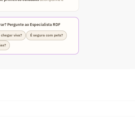
ar? Pergunte ao Especialista RDF
 chegar viva?
É segura com pets?
ias?