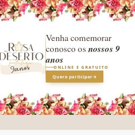
Venha comemorar
nossos 9
conosco os
anos
ONLINE E GRATUITO
Quero participar
→