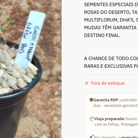
SEMENTES ESPECIAIS D
ROSAS DO DESERTO, T
MULTIFLORUM, DHA’S, 
MUDAS TÊM GARANTIA 
DESTINO FINAL.
A CHANCE DE TODO CO
RARAS E EXCLUSIVAS 
Fora de estoque
🛡️
Garantia RDF:
podridão 
dias · variedade garanti
📦
Viaja preparada:
banho a
com as folhas. Postagem
📬
Na chegada, o
manual d