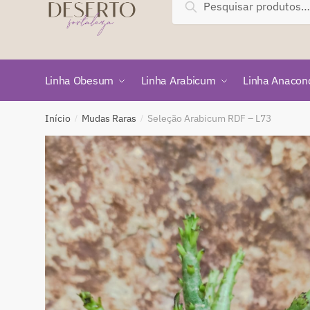
Pesquisar
por:
Linha Obesum
Linha Arabicum
Linha Anacon
Início
Mudas Raras
Seleção Arabicum RDF – L73
/
/