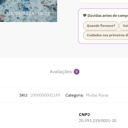
💬 Dúvidas antes de compr
Quando floresce?
Vai
Cuidados nos primeiros d
Avaliações
0
SKU:
2000000001149
Categoria:
Mudas Raras
CNPJ
20.593.239/0001-20