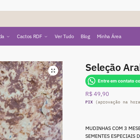
da
Cactos RDF
Ver Tudo
Blog
Minha Área
Seleção Ara
🔍
Entre em contato c
R$
49,90
PIX
(aprovação na hor
MUDINHAS COM 3 MESE
SEMENTES ESPECIAIS D