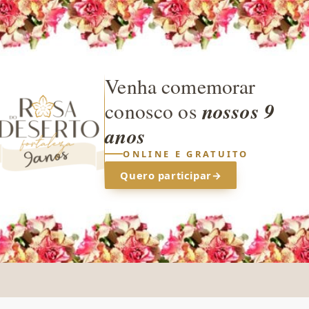
Venha comemorar
nossos 9
conosco os
anos
ONLINE E GRATUITO
Quero participar
→