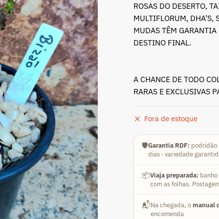
ROSAS DO DESERTO, T
MULTIFLORUM, DHA’S, 
MUDAS TÊM GARANTIA 
DESTINO FINAL.
A CHANCE DE TODO CO
RARAS E EXCLUSIVAS 
Fora de estoque
🛡️
Garantia RDF:
podridão 
dias · variedade garanti
📦
Viaja preparada:
banho a
com as folhas. Postagem
📬
Na chegada, o
manual d
encomenda