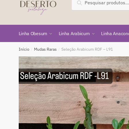
Pesquisar
por:
Linha Obesum
Linha Arabicum
Linha Anacon
Início
Mudas Raras
Seleção Arabicum RDF – L91
/
/