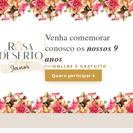
Venha comemorar
nossos 9
conosco os
anos
ONLINE E GRATUITO
Quero participar
→