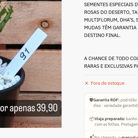
SEMENTES ESPECIAIS D
ROSAS DO DESERTO, T
MULTIFLORUM, DHA’S, 
MUDAS TÊM GARANTIA 
DESTINO FINAL.
A CHANCE DE TODO CO
RARAS E EXCLUSIVAS 
Fora de estoque
🛡️
Garantia RDF:
podridão 
dias · variedade garanti
📦
Viaja preparada:
banho a
com as folhas. Postagem
📬
Na chegada, o
manual d