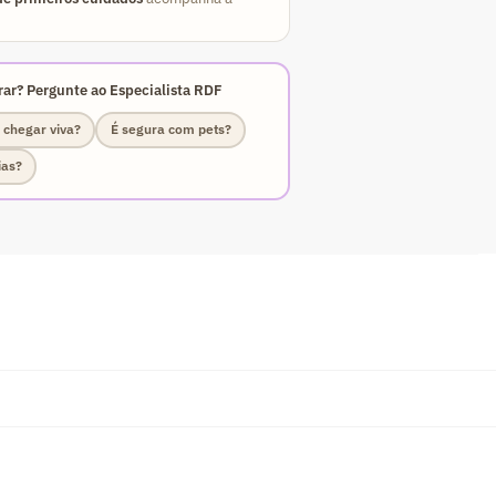
ar? Pergunte ao Especialista RDF
 chegar viva?
É segura com pets?
ias?