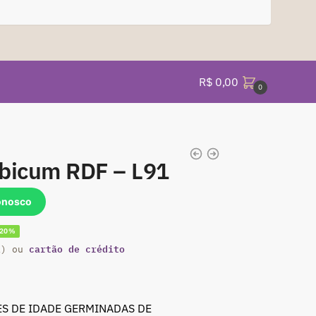
R$
0,00
0
abicum RDF – L91
onosco
-20%
cartão de crédito
eço
a) ou
al
S DE IDADE GERMINADAS DE
 39,90.