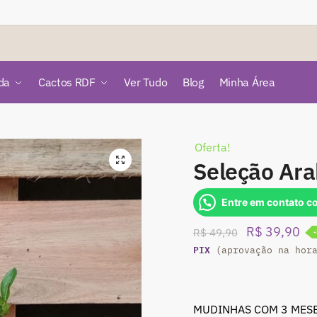
da
Cactos RDF
Ver Tudo
Blog
Minha Área
Oferta!
🔍
Seleção Ar
Entre em contato c
O
O
R$
39,90
R$
49,90
PIX
preço
pr
(aprovação na hor
original
atu
era:
é:
MUDINHAS COM 3 MESE
R$ 49,90.
R$