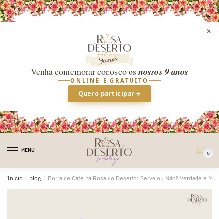
×
Venha comemorar conosco os
nossos 9 anos
ONLINE E GRATUITO
Quero participar
→
Skip
Skip
to
to
MENU
0
navigation
content
Início
/
blog
/
Borra de Café na Rosa do Deserto: Serve ou Não? Verdade e Mit