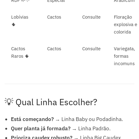
RDF 🌱✨
Especial
Arabicum
Lobívias
Cactos
Consulte
Floração
🌵
explosiva e
colorida
Cactos
Cactos
Consulte
Variegata,
Raros 🌵
formas
incomuns
💡 Qual Linha Escolher?
Está começando?
→ Linha Baby ou Podadinha.
Quer planta já formada?
→ Linha Padrão.
Prioriza caudex robusto?
→ Linha Big Caudex.