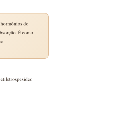
s hormônios do
 absorção. É como
co.
etilstrospesídeo