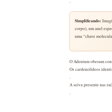
.
Simplificando:
Imagi
corpo), um anel espe
uma “chave molecular
O Adenium obesum cont
Os cardenolídeos identi
.
A seiva presente nas ra
.