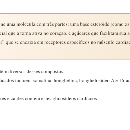
ne uma molécula com três partes: uma base esteróide (como o
cial que a torna ativa no coração, e açúcares que facilitam sua
” que se encaixa em receptores específicos no músculo cardía
ém diversos desses compostos.
ficados incluem somalina, honghelina, honghelosídeo A e 16-ac
ízes e caules contém estes glicosídeos cardíacos