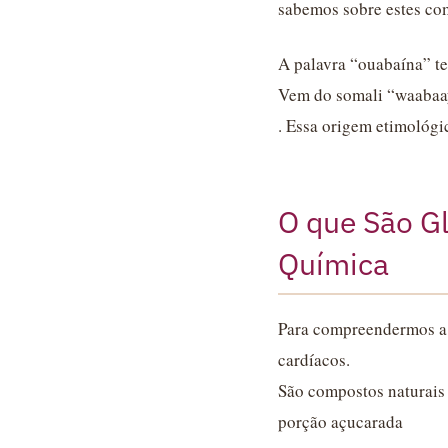
sabemos sobre estes co
A palavra “ouabaína” t
Vem do somali “waabaayo
. Essa origem etimológic
O que São G
Química
Para compreendermos a 
cardíacos.
São compostos naturais 
porção açucarada