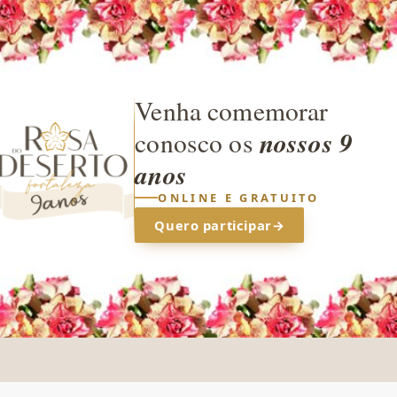
Venha comemorar
nossos 9
conosco os
anos
ONLINE E GRATUITO
Quero participar
→