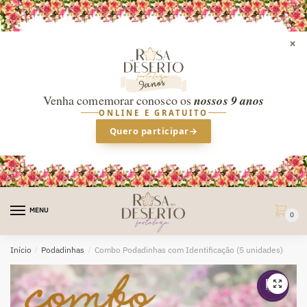
×
Venha comemorar conosco os
nossos 9 anos
ONLINE E GRATUITO
Quero participar
→
Skip
Skip
to
to
MENU
0
navigation
content
Início
/
Podadinhas
/
Combo Podadinhas com Identificação (5 unidades)
🔍