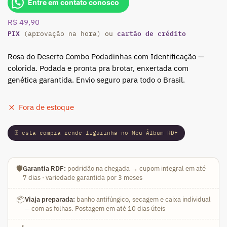
Entre em contato conosco
R$
49,90
PIX
cartão de crédito
(aprovação na hora) ou
Rosa do Deserto Combo Podadinhas com Identificação —
colorida. Podada e pronta pra brotar, enxertada com
genética garantida. Envio seguro para todo o Brasil.
Fora de estoque
🃏 esta compra rende figurinha no Meu Álbum RDF
🛡️
Garantia RDF:
podridão na chegada → cupom integral em até
7 dias · variedade garantida por 3 meses
📦
Viaja preparada:
banho antifúngico, secagem e caixa individual
— com as folhas. Postagem em até 10 dias úteis