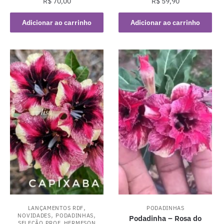
R$
70,00
R$
59,90
Adicionar ao carrinho
Adicionar ao carrinho
,
LANÇAMENTOS RDF
PODADINHAS
,
,
NOVIDADES
PODADINHAS
Podadinha – Rosa do
SELEÇÃO PROF. HERMESON