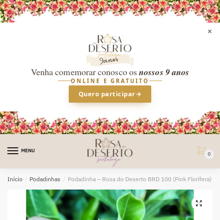
×
Venha comemorar conosco os
nossos 9 anos
ONLINE E GRATUITO
Quero participar
→
Skip
Skip
to
to
MENU
0
navigation
content
Início
/
Podadinhas
/
Podadinha – Rosa do Deserto BRD 100 (Pink Florífera)
🔍