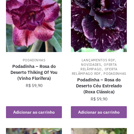
,
PODADINHAS
LANÇAMENTOS RDF
,
NOVIDADES
OFERTA
Podadinha – Rosa do
,
RELÂMPAGO
OFERTA
Deserto Thiking Of You
,
RELÂMPAGO RDF
PODADINHAS
(Vinho Florífera)
Podadinha – Rosa do
R$
59,90
Deserto Céu Estrelado
(Roxa Clássica)
R$
59,90
Adicionar ao carrinho
Adicionar ao carrinho