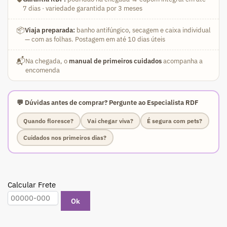
(Pink
7 dias · variedade garantida por 3 meses
Florífera)
quantidade
📦
Viaja preparada:
banho antifúngico, secagem e caixa individual
— com as folhas. Postagem em até 10 dias úteis
📬
Na chegada, o
manual de primeiros cuidados
acompanha a
encomenda
💬 Dúvidas antes de comprar? Pergunte ao Especialista RDF
Quando floresce?
Vai chegar viva?
É segura com pets?
Cuidados nos primeiros dias?
Calcular Frete
Ok