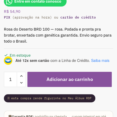
Entre em contato conosco
R$
54,90
PIX
cartão de crédito
(aprovação na hora) ou
Rosa do Deserto BRD 100 — rosa. Podada e pronta pra
brotar, enxertada com genética garantida. Envio seguro para
todo o Brasil.
Em estoque
Até 12x sem cartão
com a Linha de Crédito.
Saiba mais
Podadinha
Adicionar ao carrinho
-
Rosa
do
🃏 esta compra rende figurinha no Meu Álbum RDF
Deserto
BRD
100
🛡️
Garantia RDF:
podridão na chegada → cupom integral em até