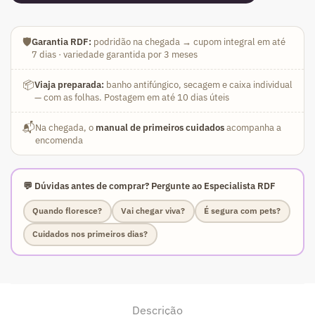
🛡️
Garantia RDF:
podridão na chegada → cupom integral em até
7 dias · variedade garantida por 3 meses
📦
Viaja preparada:
banho antifúngico, secagem e caixa individual
— com as folhas. Postagem em até 10 dias úteis
📬
Na chegada, o
manual de primeiros cuidados
acompanha a
encomenda
💬 Dúvidas antes de comprar? Pergunte ao Especialista RDF
Quando floresce?
Vai chegar viva?
É segura com pets?
Cuidados nos primeiros dias?
Descrição