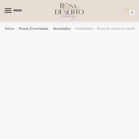
Skip
Skip
to
to
MENU
0
navigation
content
Início
/
Rosas Enxertadas
/
Novidades
/
Podadinha – Rosa do Deserto Cardeal