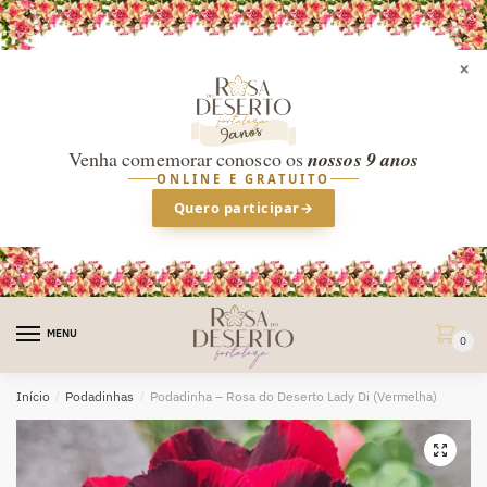
×
Venha comemorar conosco os
nossos 9 anos
ONLINE E GRATUITO
Quero participar
→
Skip
Skip
to
to
MENU
0
navigation
content
Início
/
Podadinhas
/
Podadinha – Rosa do Deserto Lady Di (Vermelha)
🔍