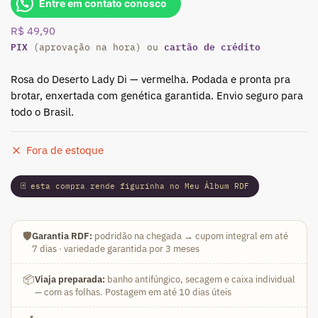
Entre em contato conosco
R$
49,90
PIX
cartão de crédito
(aprovação na hora) ou
Rosa do Deserto Lady Di — vermelha. Podada e pronta pra
brotar, enxertada com genética garantida. Envio seguro para
todo o Brasil.
Fora de estoque
🃏 esta compra rende figurinha no Meu Álbum RDF
🛡️
Garantia RDF:
podridão na chegada → cupom integral em até
7 dias · variedade garantida por 3 meses
📦
Viaja preparada:
banho antifúngico, secagem e caixa individual
— com as folhas. Postagem em até 10 dias úteis