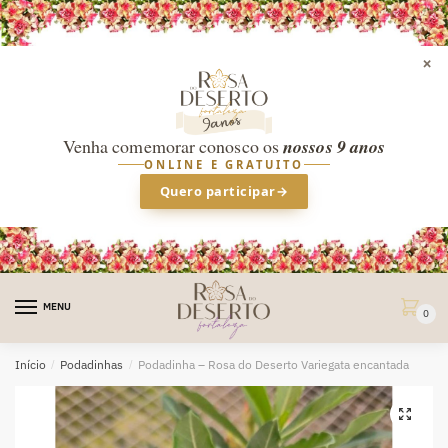
×
Venha comemorar conosco os
nossos 9 anos
ONLINE E GRATUITO
Quero participar
→
Skip
Skip
to
to
MENU
0
navigation
content
Início
/
Podadinhas
/
Podadinha – Rosa do Deserto Variegata encantada
🔍