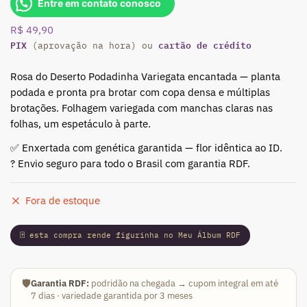
Entre em contato conosco
R$
49,90
PIX
cartão de crédito
(aprovação na hora) ou
Rosa do Deserto Podadinha Variegata encantada — planta
podada e pronta pra brotar com copa densa e múltiplas
brotações. Folhagem variegada com manchas claras nas
folhas, um espetáculo à parte.
✅ Enxertada com genética garantida — flor idêntica ao ID.
? Envio seguro para todo o Brasil com garantia RDF.
Fora de estoque
🃏 esta compra rende figurinha no Meu Álbum RDF
🛡️
Garantia RDF:
podridão na chegada → cupom integral em até
7 dias · variedade garantida por 3 meses