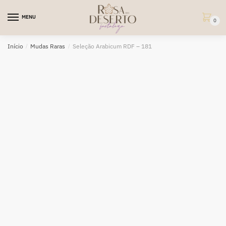
Skip
Skip
to
to
MENU
0
navigation
content
Início
/
Mudas Raras
/
Seleção Arabicum RDF – 181