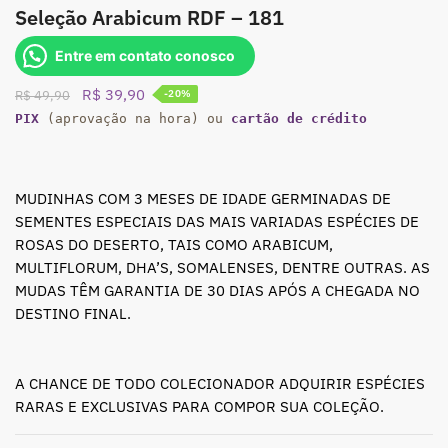
Seleção Arabicum RDF – 181
Entre em contato conosco
O
O
R$
39,90
R$
49,90
-20%
preço
preço
PIX
(aprovação na hora) ou
cartão de crédito
original
atual
era:
é:
R$ 49,90.
R$ 39,90.
MUDINHAS COM 3 MESES DE IDADE GERMINADAS DE
SEMENTES ESPECIAIS DAS MAIS VARIADAS ESPÉCIES DE
ROSAS DO DESERTO, TAIS COMO ARABICUM,
MULTIFLORUM, DHA’S, SOMALENSES, DENTRE OUTRAS. AS
MUDAS TÊM GARANTIA DE 30 DIAS APÓS A CHEGADA NO
DESTINO FINAL.
A CHANCE DE TODO COLECIONADOR ADQUIRIR ESPÉCIES
RARAS E EXCLUSIVAS PARA COMPOR SUA COLEÇÃO.