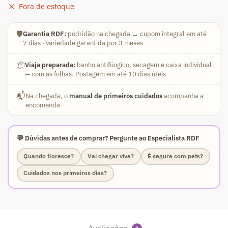
Fora de estoque
🛡️
Garantia RDF:
podridão na chegada → cupom integral em até
7 dias · variedade garantida por 3 meses
📦
Viaja preparada:
banho antifúngico, secagem e caixa individual
— com as folhas. Postagem em até 10 dias úteis
📬
Na chegada, o
manual de primeiros cuidados
acompanha a
encomenda
💬 Dúvidas antes de comprar? Pergunte ao Especialista RDF
Quando floresce?
Vai chegar viva?
É segura com pets?
Cuidados nos primeiros dias?