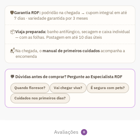
🛡️
Garantia RDF:
podridão na chegada → cupom integral em até
7 dias · variedade garantida por 3 meses
📦
Viaja preparada:
banho antifúngico, secagem e caixa individual
— com as folhas. Postagem em até 10 dias úteis
📬
Na chegada, o
manual de primeiros cuidados
acompanha a
encomenda
💬 Dúvidas antes de comprar? Pergunte ao Especialista RDF
Quando floresce?
Vai chegar viva?
É segura com pets?
Cuidados nos primeiros dias?
Avaliações
0