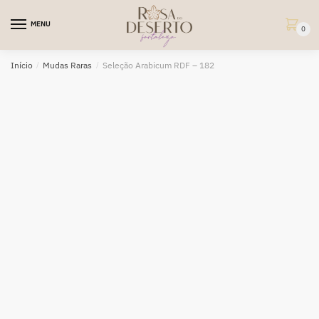
Skip
Skip
to
to
MENU
0
navigation
content
Início
/
Mudas Raras
/
Seleção Arabicum RDF – 182